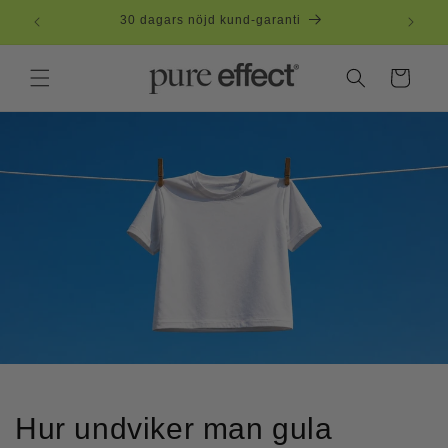
vidare
30 dagars nöjd kund-garanti
till
innehåll
Varukorg
Hur undviker man gula