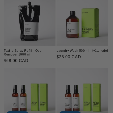
Textile Spray Refill - Odor
Laundry Wash 500 ml - tvättmedel
Remover 1000 ml
Ordinarie
$25.00 CAD
Ordinarie
$68.00 CAD
pris
pris