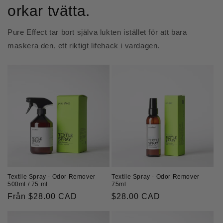
orkar tvätta.
Pure Effect tar bort själva lukten istället för att bara
maskera den, ett riktigt lifehack i vardagen.
Textile Spray - Odor Remover
Textile Spray - Odor Remover
75ml
500ml / 75 ml
Ordinarie
$28.00 CAD
Ordinarie
Från $28.00 CAD
pris
pris