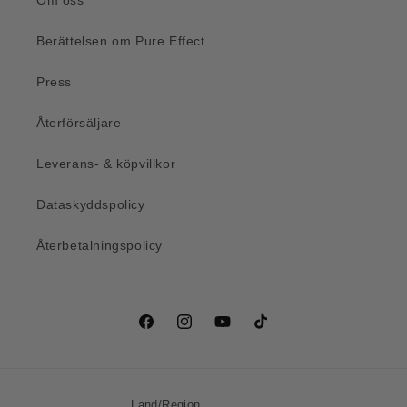
Om oss
Berättelsen om Pure Effect
Press
Återförsäljare
Leverans- & köpvillkor
Dataskyddspolicy
Återbetalningspolicy
Facebook
Instagram
YouTube
TikTok
Land/Region