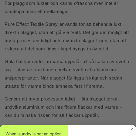
För plagg som luktar och känns ofräscha men inte är
smutsiga finns ett mellanläge.
Pure Effect Textile Spray används för att behandla lukt
direkt i plagget, utan att gå via tvätt. Det gör det möjligt att
bryta processen tidigt och använda plagget igen, utan att
riskera att det som finns i tyget byggs in över tid.
Gula fläckar under armarna uppstår alltså sällan av svett i
sig – utan av reaktionen mellan svett och aluminium i
antiperspiranter. När plagget får ligga fuktigt och sedan
utsätts för värme binds ämnena fast i fibrerna.
Genom att bryta processen tidigt – låta plagget torka,
undvika aluminium och inte fixera fläckar med värme –
kan du minska risken för att fläckar uppstår.
Vill du ta bort lukt och fräscha upp plagg mellan