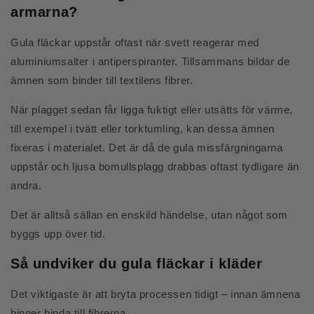
armarna?
Gula fläckar uppstår oftast när svett reagerar med
aluminiumsalter i antiperspiranter. Tillsammans bildar de
ämnen som binder till textilens fibrer.
När plagget sedan får ligga fuktigt eller utsätts för värme,
till exempel i tvätt eller torktumling, kan dessa ämnen
fixeras i materialet. Det är då de gula missfärgningarna
uppstår och ljusa bomullsplagg drabbas oftast tydligare än
andra.
Det är alltså sällan en enskild händelse, utan något som
byggs upp över tid.
Så undviker du gula fläckar i kläder
Det viktigaste är att bryta processen tidigt – innan ämnena
hinner binda till fibrerna.