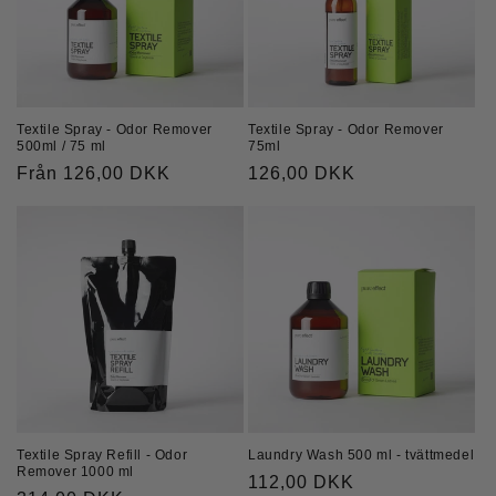
Textile Spray - Odor Remover
Textile Spray - Odor Remover
75ml
500ml / 75 ml
Ordinarie
126,00 DKK
Ordinarie
Från 126,00 DKK
pris
pris
Textile Spray Refill - Odor
Laundry Wash 500 ml - tvättmedel
Remover 1000 ml
Ordinarie
112,00 DKK