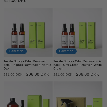
Ordinarie
314,00 DKK
pris
pris
Paketpris
Paketpris
Textile Spray - Odor Remover
Textile Spray - Odor Remover - 2-
75ml - 2-pack Daybreak & Nordic
pack 75 ml Green Leaves & White
Oak
Clover
Ordinarie
Försäljningspris
206,00 DKK
Ordinarie
Försäljningspri
206,00 DKK
251,00 DKK
251,00 DKK
pris
pris