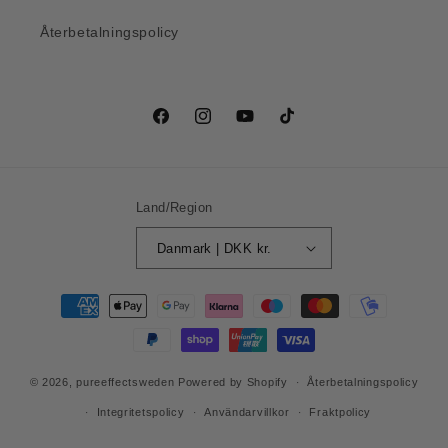
Återbetalningspolicy
Facebook
Instagram
YouTube
TikTok
Land/Region
Danmark | DKK kr.
Betalningsmetoder
© 2026,
pureeffectsweden
Powered by Shopify
Återbetalningspolicy
Integritetspolicy
Användarvillkor
Fraktpolicy