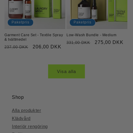
Paketpris
Paketpris
Garment Care Set - Textile Spray
Low-Wash Bundle - Medium
& tvättmedel
Ordinarie
Försäljningspri
275,00 DKK
331,00 DKK
Ordinarie
Försäljningspris
206,00 DKK
237,00 DKK
pris
pris
Visa alla
Shop
Alla produkter
Klädvård
Interiör rengöring