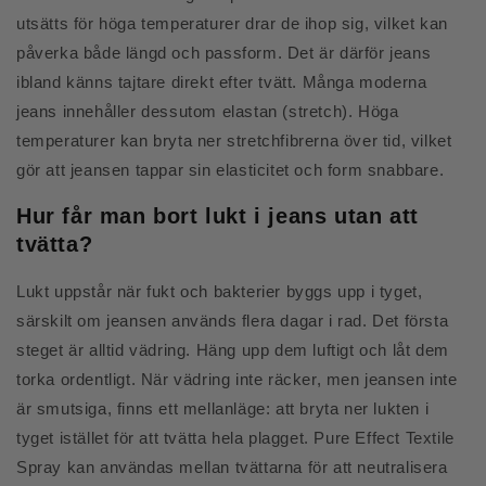
utsätts för höga temperaturer drar de ihop sig, vilket kan
påverka både längd och passform. Det är därför jeans
ibland känns tajtare direkt efter tvätt. Många moderna
jeans innehåller dessutom elastan (stretch). Höga
temperaturer kan bryta ner stretchfibrerna över tid, vilket
gör att jeansen tappar sin elasticitet och form snabbare.
Hur får man bort lukt i jeans utan att
tvätta?
Lukt uppstår när fukt och bakterier byggs upp i tyget,
särskilt om jeansen används flera dagar i rad. Det första
steget är alltid vädring. Häng upp dem luftigt och låt dem
torka ordentligt. När vädring inte räcker, men jeansen inte
är smutsiga, finns ett mellanläge: att bryta ner lukten i
tyget istället för att tvätta hela plagget. Pure Effect Textile
Spray kan användas mellan tvättarna för att neutralisera