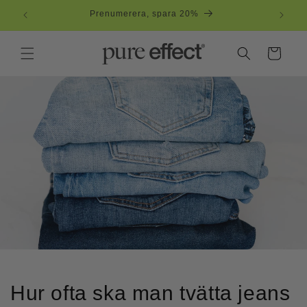
vidare
Prenumerera, spara 20%
till
innehåll
Varukorg
Hur ofta ska man tvätta jeans