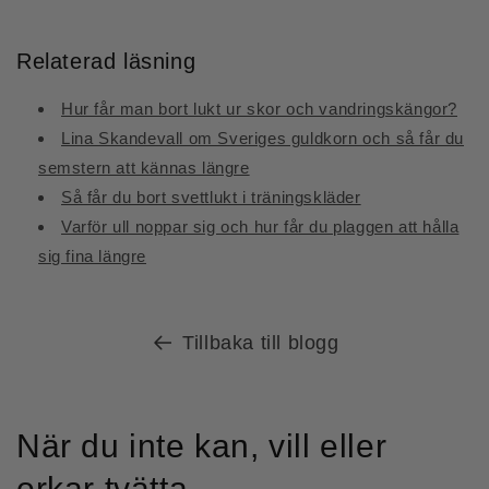
Relaterad läsning
Hur får man bort lukt ur skor och vandringskängor?
Lina Skandevall om Sveriges guldkorn och så får du
semstern att kännas längre
Så får du bort svettlukt i träningskläder
Varför ull noppar sig och hur får du plaggen att hålla
sig fina längre
Tillbaka till blogg
När du inte kan, vill eller
orkar tvätta.