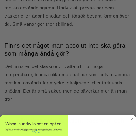
mellan användningarna. Undvik att pressa ner dem i
väskor eller lådor i onödan och försök bevara formen över
tid. Små vanor gör stor skillnad.
Finns det något man absolut inte ska göra –
som många ändå gör?
Det finns en del klassiker. Tvätta ull i för höga
temperaturer, blanda olika material hur som helst i samma
maskin, använda för mycket sköljmedel eller torktumla i
onödan. Det är små saker, men de påverkar mer än man
tror.
Hur påverkar tvätt funktion, passform och
känsla över tid?