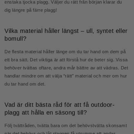
enstaka tjocka plagg. Väljer du rätt från början klarar du
dig längre på färre plagg!
Vilka material håller längst – ull, syntet eller
bomull?
De flesta material håller länge om du tar hand om dem på
ett bra sätt. Det viktiga är att förstå hur de beter sig. Vissa
behöver tvättas oftare, andra mår bättre av att vädras. Det
handlar mindre om att välja “rätt” material och mer om hur
du tar hand om det.
Vad är ditt bästa råd för att få outdoor-
plagg att hålla en säsong till?
Följ tvättråden, tvätta bara om det behövstvätta skonsamt
när det behövs och låt plaggen få utrymme att andas