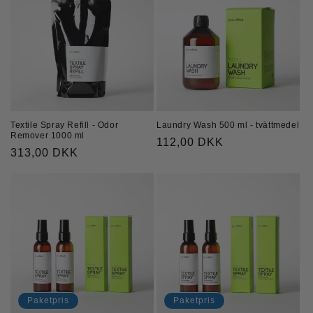
Textile Spray Refill - Odor
Laundry Wash 500 ml - tvättmedel
Remover 1000 ml
Ordinarie
112,00 DKK
Ordinarie
313,00 DKK
pris
pris
Paketpris
Paketpris