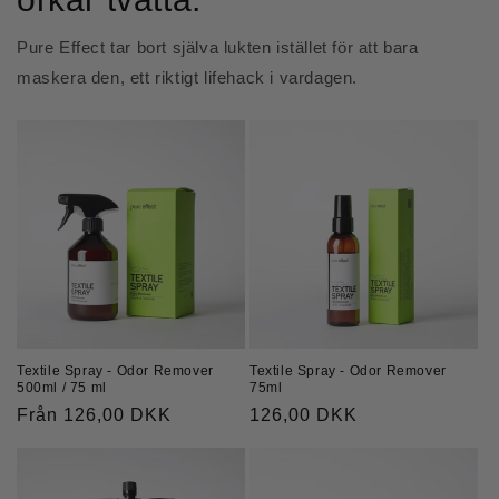
Pure Effect tar bort själva lukten istället för att bara
maskera den, ett riktigt lifehack i vardagen.
Textile Spray - Odor Remover
Textile Spray - Odor Remover
75ml
500ml / 75 ml
Ordinarie
126,00 DKK
Ordinarie
Från 126,00 DKK
pris
pris