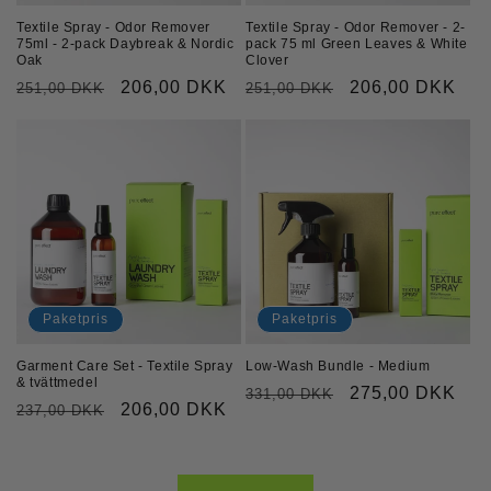
Textile Spray - Odor Remover
Textile Spray - Odor Remover - 2-
75ml - 2-pack Daybreak & Nordic
pack 75 ml Green Leaves & White
Oak
Clover
Ordinarie
Försäljningspris
206,00 DKK
Ordinarie
Försäljningspri
206,00 DKK
251,00 DKK
251,00 DKK
pris
pris
Paketpris
Paketpris
Garment Care Set - Textile Spray
Low-Wash Bundle - Medium
& tvättmedel
Ordinarie
Försäljningspri
275,00 DKK
331,00 DKK
Ordinarie
Försäljningspris
206,00 DKK
237,00 DKK
pris
pris