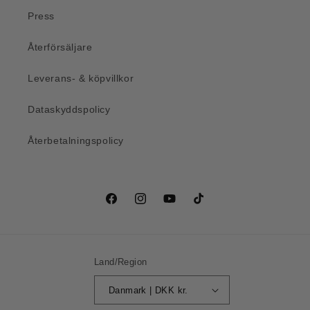
Press
Återförsäljare
Leverans- & köpvillkor
Dataskyddspolicy
Återbetalningspolicy
Facebook
Instagram
YouTube
TikTok
Land/Region
Danmark | DKK kr.