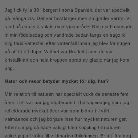
Jag fick fylla 30 i bergen i norra Spanien, det var speciellt
på många vis. Det var höstfärger men 25 grader varmt. Vi
stod på en utsiktsplats över vinområdet Rioja och dansade
in min födelsedag och vandrade sedan längs en sagolik
stig förbi vattenfall efter vattenfall innan jag blev för sugen
på att ta ett dopp. Vattnet var lika kallt som de var
kristallklart och hela kroppen spratt av glädje när jag kom
upp.
Natur och resor betyder mycket för dig, hur?
Min relation till naturen har speciellt vuxit de senaste fem
åren. Det var när jag studerade till hälsopedagog som jag
reflekterade mycket över vad som bidrar till vårt
välmående och jag började inse hur mycket naturen ger.
Eftersom jag då hade väldigt liten koppling till naturen
valde jag att söka till vildmarksutbildningen för att lära mig