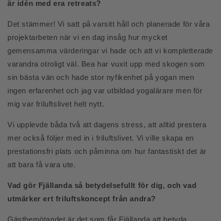
är idén med era retreats?
Det stämmer! Vi satt på varsitt håll och planerade för våra
projektarbeten när vi en dag insåg hur mycket
gemensamma värderingar vi hade och att vi kompletterade
varandra otroligt väl. Bea har vuxit upp med skogen som
sin bästa vän och hade stor nyfikenhet på yogan men
ingen erfarenhet och jag var utbildad yogalärare men för
mig var friluftslivet helt nytt.
Vi upplevde båda två att dagens stress, att alltid prestera
mer också följer med in i friluftslivet. Vi ville skapa en
prestationsfri plats och påminna om hur fantastiskt det är
att bara få vara ute.
Vad gör Fjällanda så betydelsefullt för dig, och vad
utmärker ert friluftskoncept från
andra?
Gästbemötandet är det som får Fjällanda att betyda