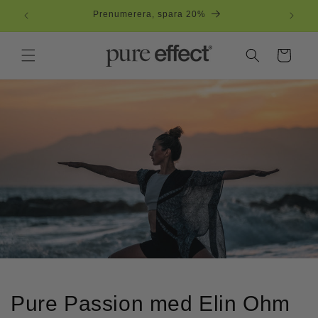
vidare
Fri frakt över 500 kr
till
innehåll
Varukorg
Pure Passion med Elin Ohm