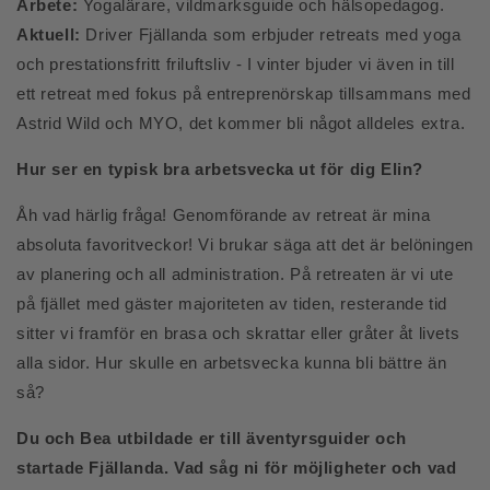
Arbete:
Yogalärare, vildmarksguide och hälsopedagog.
Aktuell:
Driver Fjällanda som erbjuder retreats med yoga
och prestationsfritt friluftsliv - I vinter bjuder vi även in till
ett retreat med fokus på entreprenörskap tillsammans med
Astrid Wild och MYO, det kommer bli något alldeles extra.
Hur ser en typisk bra arbetsvecka ut för dig Elin?
Åh vad härlig fråga! Genomförande av retreat är mina
absoluta favoritveckor! Vi brukar säga att det är belöningen
av planering och all administration. På retreaten är vi ute
på fjället med gäster majoriteten av tiden, resterande tid
sitter vi framför en brasa och skrattar eller gråter åt livets
alla sidor. Hur skulle en arbetsvecka kunna bli bättre än
så?
Du och Bea utbildade er till äventyrsguider och
startade Fjällanda. Vad såg ni för möjligheter och vad