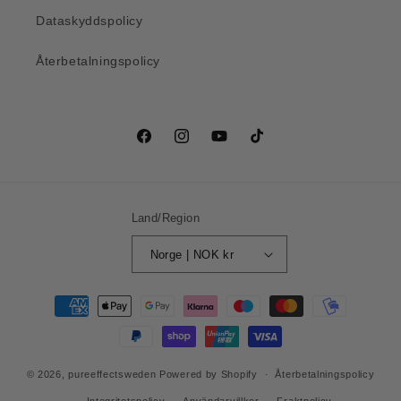
Dataskyddspolicy
Återbetalningspolicy
Facebook
Instagram
YouTube
TikTok
Land/Region
Norge | NOK kr
Betalningsmetoder
© 2026,
pureeffectsweden
Powered by Shopify
Återbetalningspolicy