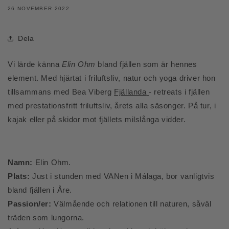
26 NOVEMBER 2022
Dela
Vi lärde känna
Elin Ohm
bland fjällen som är hennes
element. Med hjärtat i friluftsliv, natur och yoga driver hon
tillsammans med Bea Viberg
Fjällanda
- retreats i fjällen
med prestationsfritt friluftsliv, årets alla säsonger. På tur, i
kajak eller på skidor mot fjällets milslånga vidder.
Namn:
Elin Ohm.
Plats:
Just i stunden med VANen i Málaga, bor vanligtvis
bland fjällen i Åre.
Passion/er:
Välmående och relationen till naturen, såväl
träden som lungorna.