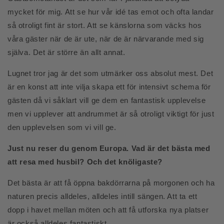
mycket för mig. Att se hur vår idé tas emot och ofta landar
så otroligt fint är stort. Att se känslorna som väcks hos
våra gäster när de är ute, när de är närvarande med sig
själva. Det är större än allt annat.
Lugnet tror jag är det som utmärker oss absolut mest. Det
är en konst att inte vilja skapa ett för intensivt schema för
gästen då vi såklart vill ge dem en fantastisk upplevelse
men vi upplever att andrummet är så otroligt viktigt för just
den upplevelsen som vi vill ge.
Just nu reser du genom Europa. Vad är det bästa med
att resa med husbil? Och det knöligaste?
Det bästa är att få öppna bakdörrarna på morgonen och ha
naturen precis alldeles, alldeles intill sängen. Att ta ett
dopp i havet mellan möten och att få utforska nya platser
är också alldeles fantastiskt.