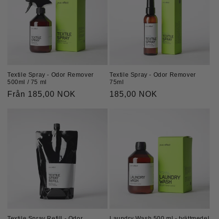
Textile Spray - Odor Remover
Textile Spray - Odor Remover
75ml
500ml / 75 ml
Ordinarie
185,00 NOK
Ordinarie
Från 185,00 NOK
pris
pris
Textile Spray Refill - Odor
Laundry Wash 500 ml - tvättmedel