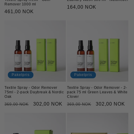
Remover 1000 ml
Ordinarie
164,00 NOK
Ordinarie
461,00 NOK
pris
pris
Paketpris
Paketpris
Textile Spray - Odor Remover
Textile Spray - Odor Remover - 2-
75ml - 2-pack Daybreak & Nordic
pack 75 ml Green Leaves & White
Oak
Clover
Ordinarie
Försäljningspris
302,00 NOK
Ordinarie
Försäljningspri
302,00 NOK
369,00 NOK
369,00 NOK
pris
pris