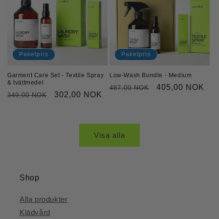
Paketpris
Paketpris
Garment Care Set - Textile Spray
Low-Wash Bundle - Medium
& tvättmedel
Ordinarie
Försäljningspri
405,00 NOK
487,00 NOK
Ordinarie
Försäljningspris
302,00 NOK
349,00 NOK
pris
pris
Visa alla
Shop
Alla produkter
Klädvård