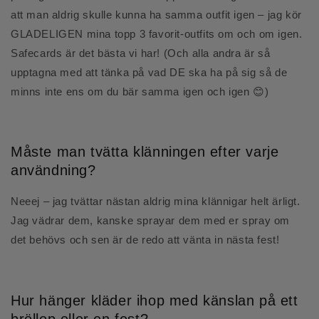
att man aldrig skulle kunna ha samma outfit igen – jag kör
GLADELIGEN mina topp 3 favorit-outfits om och om igen.
Safecards är det bästa vi har! (Och alla andra är så
upptagna med att tänka på vad DE ska ha på sig så de
minns inte ens om du bär samma igen och igen 😊)
Måste man tvätta klänningen efter varje
användning?
Neeej – jag tvättar nästan aldrig mina klännigar helt ärligt.
Jag vädrar dem, kanske sprayar dem med er spray om
det behövs och sen är de redo att vänta in nästa fest!
Hur hänger kläder ihop med känslan på ett
bröllop eller en fest?