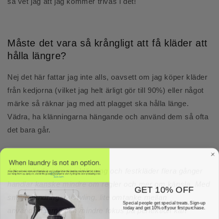
så vet jag att jag kommer trivas i det!
Måste det vara så krångligt att få kläder att
hålla längre?
Nej det här fattar jag inte alls, oavsett om jag köper kläder
från kedjorna (vilket jag helt ärligt gör till 90%) eller något
märke så räknar jag med att plagget ska hålla länge.
Vädra, ha klänningarna hängande och använd dem så ofta
det bara går.
Att använda samma klänning och festkläder flera gånger
handlar kanske mindre om regler och mer om känsla. Med
GET 10% OFF
små förändringar i styling, lite omtanke mellan
Special people get special treats. Sign-up
today and get 10% off your first purchase.
användningarna och mindre fokus på perfektion kan
Email