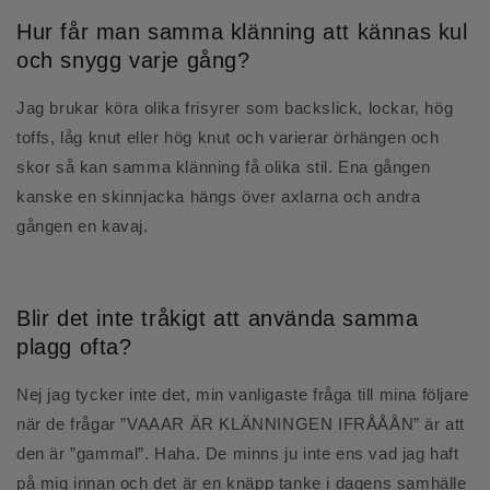
Hur får man samma klänning att kännas kul
och snygg varje gång?
Jag brukar köra olika frisyrer som backslick, lockar, hög
toffs, låg knut eller hög knut och varierar örhängen och
skor så kan samma klänning få olika stil. Ena gången
kanske en skinnjacka hängs över axlarna och andra
gången en kavaj.
Blir det inte tråkigt att använda samma
plagg ofta?
Nej jag tycker inte det, min vanligaste fråga till mina följare
när de frågar ”VAAAR ÄR KLÄNNINGEN IFRÅÅÅN” är att
den är ”gammal”. Haha. De minns ju inte ens vad jag haft
på mig innan och det är en knäpp tanke i dagens samhälle