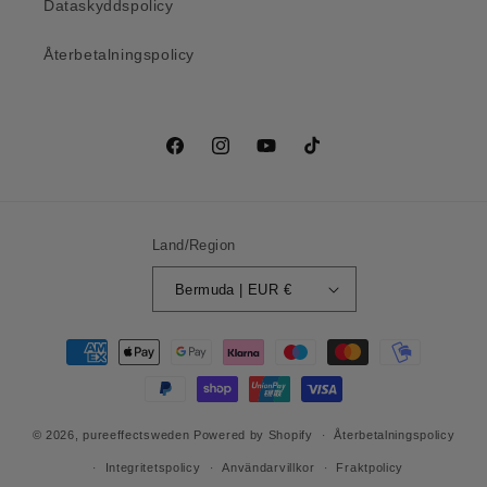
Dataskyddspolicy
Återbetalningspolicy
Facebook
Instagram
YouTube
TikTok
Land/Region
Bermuda | EUR €
Betalningsmetoder
© 2026,
pureeffectsweden
Powered by Shopify
Återbetalningspolicy
Integritetspolicy
Användarvillkor
Fraktpolicy