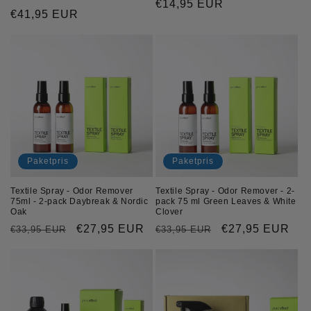
Ordinarie
€14,95 EUR
Ordinarie
€41,95 EUR
pris
pris
Paketpris
Paketpris
Textile Spray - Odor Remover
Textile Spray - Odor Remover - 2-
75ml - 2-pack Daybreak & Nordic
pack 75 ml Green Leaves & White
Oak
Clover
Ordinarie
Försäljningspris
€27,95 EUR
Ordinarie
Försäljningspri
€27,95 EUR
€33,95 EUR
€33,95 EUR
pris
pris