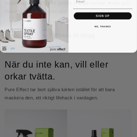
favoritplagg få följa med genom många somrar, fester och
minnen. Kan Kajson kan alla! :)
SIGN UP
NO, THANKS
Tillbaka till blogg
När du inte kan, vill eller
orkar tvätta.
Pure Effect tar bort själva lukten istället för att bara
maskera den, ett riktigt lifehack i vardagen.