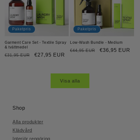
Paketpris
Paketpris
Garment Care Set - Textile Spray
Low-Wash Bundle - Medium
& tvättmedel
Ordinarie
Försäljningspri
€36,95 EUR
€44,95 EUR
Ordinarie
Försäljningspris
€27,95 EUR
€31,95 EUR
pris
pris
Visa alla
Shop
Alla produkter
Klädvård
Interiör rengöring