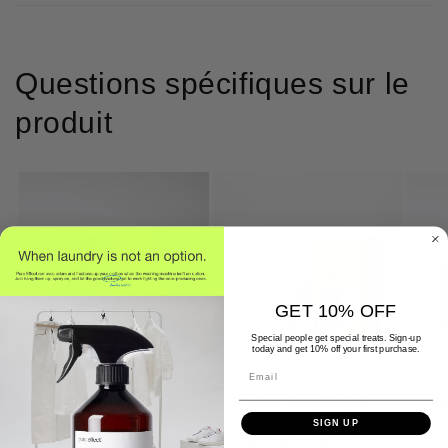
Questions spécifiques sur le
produit
GET 10% OFF
Special people get special treats. Sign-up
today and get 10% off your first purchase.
Email
Vaporisateur
Tout est propre
L
textile
SIGN UP
En savoir plus