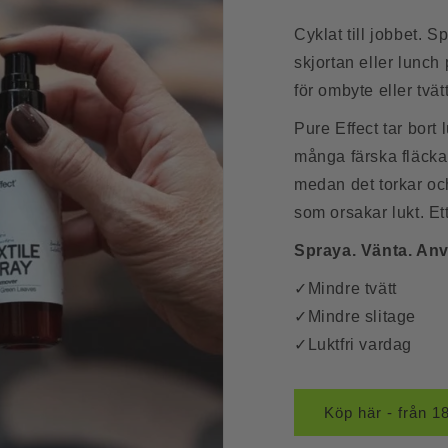
Cyklat till jobbet. Spr
skjortan eller lunch 
för ombyte eller tvätt
Pure Effect tar bort 
många färska fläcka
medan det torkar och
som orsakar lukt. Ett
Spraya. Vänta. Anv
✓Mindre tvätt
✓Mindre slitage
✓Luktfri vardag
Köp här - från 1