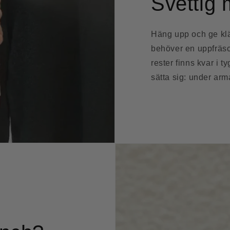
Svettig
Häng upp och ge kläd
behöver en uppfräsc
rester finns kvar i t
sätta sig: under arm