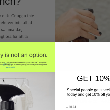
lunch?
r duk. Gnugga inte.
ehöver inte alltid
en samma dag.
gt bra för att ta
.
GET 10%
Special people get specia
today and get 10% off you
ETT LIFEHACK I VA
Email