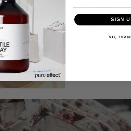
Vidare e
SIGN U
Fräscha upp skorna,
stund innan du ska i
NO, THAN
behöver inte "nollst
att ta bort lukt mel