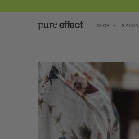
et
Nous ne participons pas au B
passer
au
contenu
SHOP
S'ABO