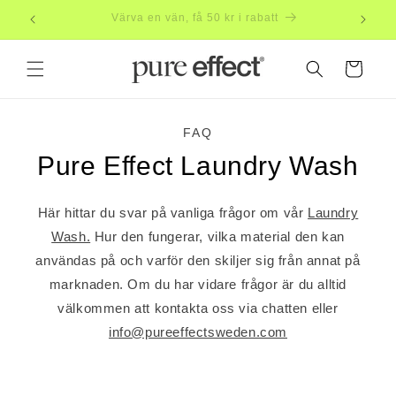
vidare
Prenumerera, spara 20%
till
innehåll
Varukorg
FAQ
Pure Effect Laundry Wash
Här hittar du svar på vanliga frågor om vår
Laundry
Wash.
Hur den fungerar, vilka material den kan
användas på och varför den skiljer sig från annat på
marknaden. Om du har vidare frågor är du alltid
välkommen att kontakta oss via chatten eller
info@pureeffectsweden.com