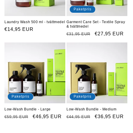
Paketpris
Garment Care Set - Textile Spray
Laundry Wash 500 ml - tvättmedel
& tvättmedel
Ordinarie
€14,95 EUR
Ordinarie
Försäljningspri
€27,95 EUR
€31,95 EUR
pris
pris
Paketpris
Paketpris
Low-Wash Bundle - Large
Low-Wash Bundle - Medium
Ordinarie
Försäljningspris
€46,95 EUR
Ordinarie
Försäljningspri
€36,95 EUR
€59,95 EUR
€44,95 EUR
pris
pris