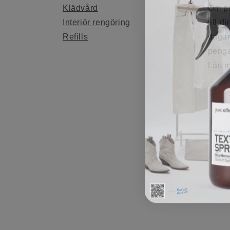
Klädvård
Om pr
Interiör rengöring
till d
Refills
dagar
penga
Läs 