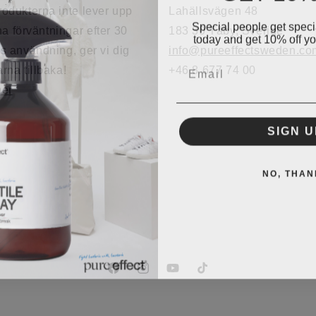
odukterna inte lever upp
Lahällsvägen 48
Special people get specia
ina förväntningar efter 30
183 30 Täby, Sverige
today and get 10% off you
s användning, ger vi dig
info@pureeffectsweden.co
Email
rna tillbaka!
+46 8 677 74 00
mer
SIGN U
NO, THAN
Facebook
Instagram
YouTube
TikTok