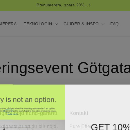
Prenumerera, spara 20%
MERERA
TEKNOLOGIN
GUIDER & INSPO
FAQ
ringsevent Götgat
agars nöjd kund-garanti
Kontakt
GET 10%
ktigaste är att du blir nöjd.
Pure Effect AB