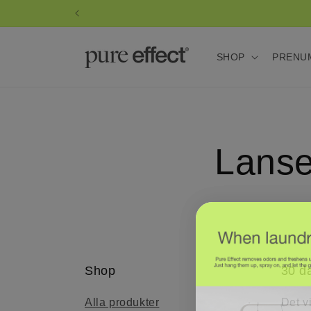
vidare
till
innehåll
SHOP
PRENU
Lanse
Shop
30 d
Alla produkter
Det vi