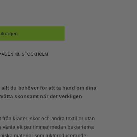
n
rukorgen
VÄGEN 48, STOCKHOLM
allt du behöver för att ta hand om dina
tvätta skonsamt när det verkligen
t från kläder, skor och andra textilier utan
h vänta ett par timmar medan bakterierna
ganiska material som luktproducerande