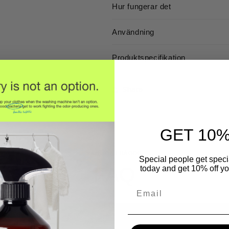
Hur fungerar det
Användning
Produktspecifikation
Share
GET 10%
VANLIGA FRÅGOR
Special people get specia
FAQ
today and get 10% off you
Email
verkligen ta bort lukt och göra rent?