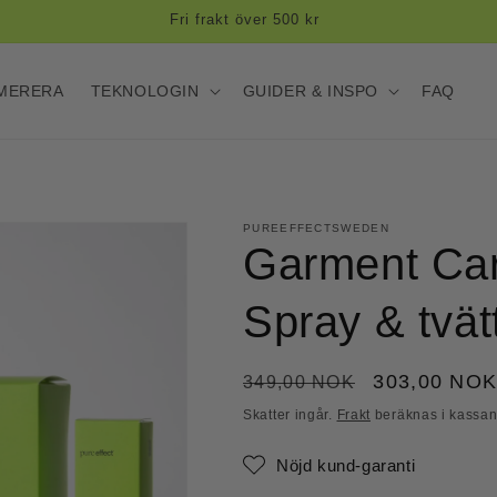
30 dagars nöjd kund-garanti
MERERA
TEKNOLOGIN
GUIDER & INSPO
FAQ
PUREEFFECTSWEDEN
Garment Care
Spray & tvä
Ordinarie
Försäljnings
303,00 NO
349,00 NOK
pris
Skatter ingår.
Frakt
beräknas i kassan
Nöjd kund-garanti