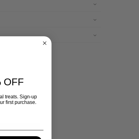
 OFF
l treats. Sign-up
r first purchase.