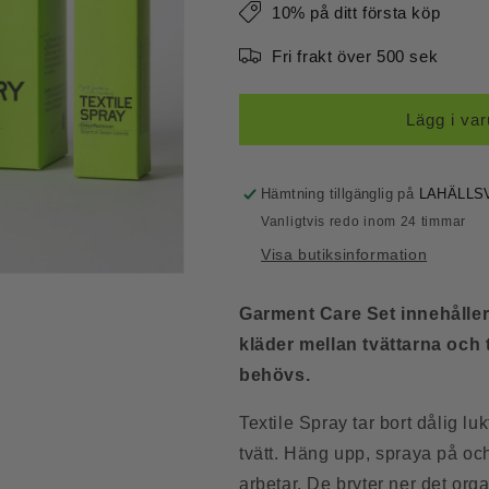
10% på ditt första köp
Fri frakt över 500 sek
Lägg i va
Hämtning tillgänglig på
LAHÄLLS
Vanligtvis redo inom 24 timmar
Visa butiksinformation
Garment Care Set innehåller 
kläder mellan tvättarna och 
behövs.
Textile Spray tar bort dålig luk
tvätt. Häng upp, spraya på oc
arbetar. De bryter ner det or