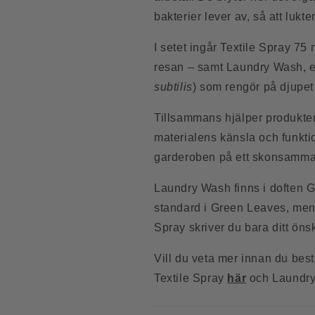
bakterier lever av, så att lukten
I setet ingår Textile Spray 75 
resan – samt Laundry Wash, et
subtilis
) som rengör på djupet 
Tillsammans hjälper produkter
materialens känsla och funkti
garderoben på ett skonsammar
Laundry Wash finns i doften G
standard i Green Leaves, men v
Spray skriver du bara ditt önsk
Vill du veta mer innan du bes
Textile Spray
här
och Laundr