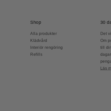
Shop
30 d
Alla produkter
Det vi
Klädvård
Om pr
Interiör rengöring
till d
Refills
dagar
penga
Läs 