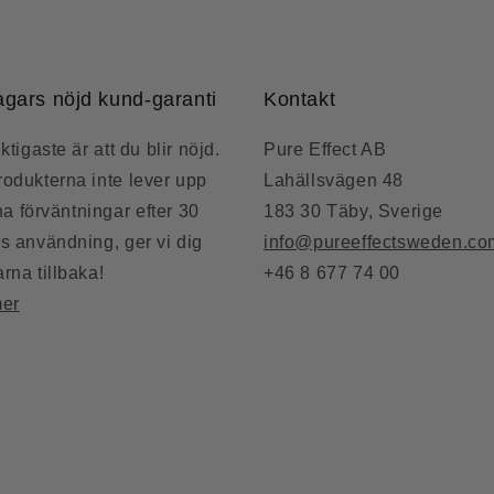
agars nöjd kund-garanti
Kontakt
ktigaste är att du blir nöjd.
Pure Effect AB
odukterna inte lever upp
Lahällsvägen 48
ina förväntningar efter 30
183 30 Täby, Sverige
s användning, ger vi dig
info@pureeffectsweden.co
rna tillbaka!
+46 8 677 74 00
mer