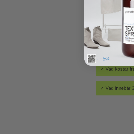
✓ Hur kan bakter
✓ Hur tar Pure E
✓ Tar Pure Effe
✓ Vad kostar fr
✓ Vad innebär 3