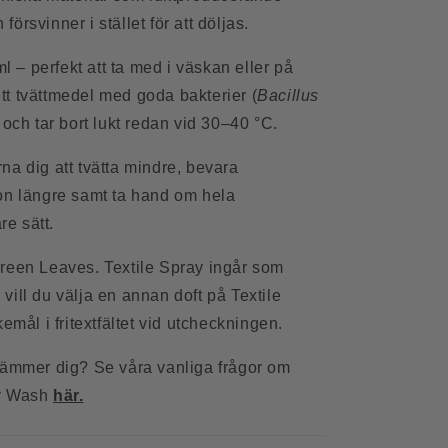
 försvinner i stället för att döljas.
ml – perfekt att ta med i väskan eller på
t tvättmedel med goda bakterier (
Bacillus
och tar bort lukt redan vid 30–40 °C.
na dig att tvätta mindre, bevara
on längre samt ta hand om hela
e sätt.
reen Leaves. Textile Spray ingår som
ill du välja en annan doft på Textile
emål i fritextfältet vid utcheckningen.
tämmer dig? Se våra vanliga frågor om
y Wash
här.