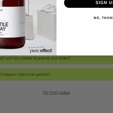
SIGN U
ier ta bort t.ex. svettlukt och smuts?
NO, THAN
ffect Textile Spray bort lukt utan tvätt?
ct All Clean bort både lukt och smuts?
akt och hur snabbt levereras min order?
0 dagars nöjd kund-garanti?
Till FAQ-sidan